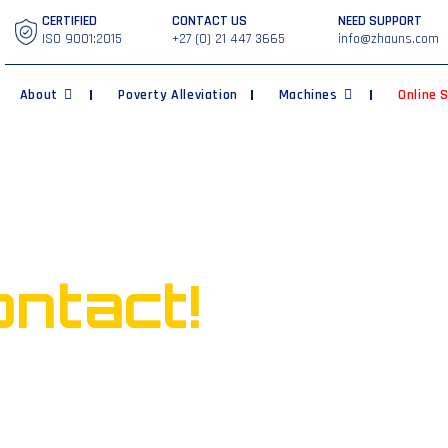
CERTIFIED
CONTACT US
NEED SUPPORT
ISO 9001:2015
+27 (0) 21 447 3665
info@zhauns.com
About
Poverty Alleviation
Machines
Online 
ontact!